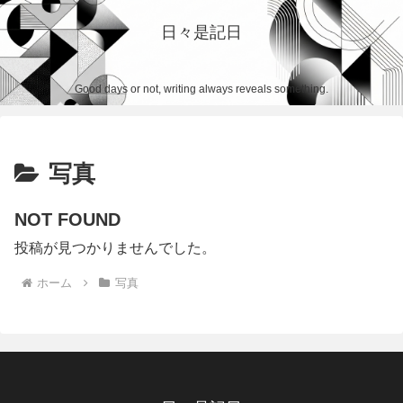
日々是記日
Good days or not, writing always reveals something.
写真
NOT FOUND
投稿が見つかりませんでした。
ホーム
写真