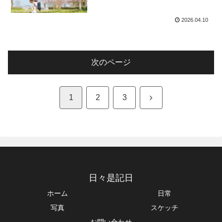
2026.04.10
次のページ
次
1
2
3
へ
日々是記日
ホーム
日常
写真
スケッチ