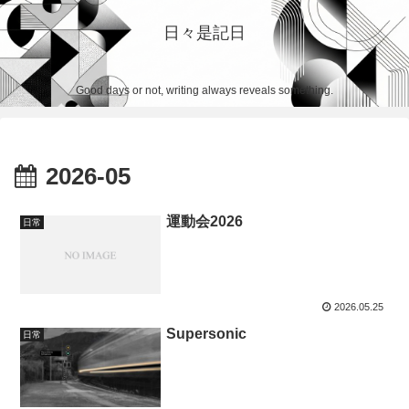
日々是記日
Good days or not, writing always reveals something.
2026-05
運動会2026
日常
2026.05.25
Supersonic
日常