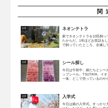
関
ネオンテトラ
日常
家でネオンテトラを10匹飼
たからだ。1年ほどお世話を
で飼っていたところ、全滅して
シール探し
日常
今日は午前中、娘たちとシー
ップシール。TSUTAYA、
一体、どこで売っているのやら
入学式
日常
今日は娘の入学式。すっかり