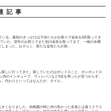
連記事
っている。最初のきっかけは子供たちがお祭りで金魚を6匹取ってき
していた。翌年のお祭りでまた別の金魚を取ってきて、一緒の水槽
しまった。おそらく、新たな金魚たちが病...
ル探しに行ってきた。探していたのはボンドロこと、ボンボンドロ
イオン内のインキューブ、ヴィレバンなど9店を周ったが見つからず。
。代わりといってはなんだが、タイル...
大きくなりました。幼稚園の時に仲の良かった友達とは違うクラス