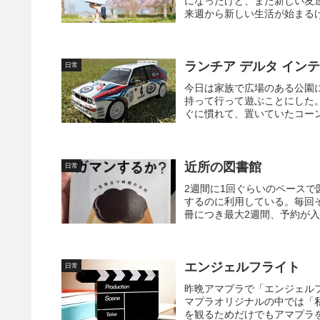
になったけど、また新しい友
来週から新しい生活が始まるけ
ランチア デルタ イン
日常
今日は家族で広場のある公園
持って行って遊ぶことにした
ぐに慣れて、置いていたコーン
近所の図書館
日常
2週間に1回ぐらいのペース
するのに利用している。毎回
冊につき最大2週間、予約が入
エンジェルフライト
日常
昨晩アマプラで「エンジェルフ
マプラオリジナルの中では「
を観るためだけでもアマプラを