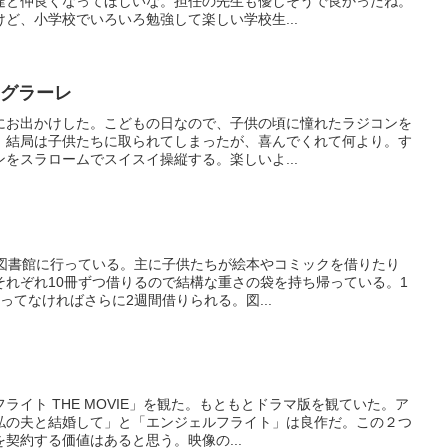
達と仲良くなってほしいな。担任の先生も優しそうで良かったね。
ど、小学校でいろいろ勉強して楽しい学校生...
テグラーレ
にお出かけした。こどもの日なので、子供の頃に憧れたラジコンを
。結局は子供たちに取られてしまったが、喜んでくれて何より。す
をスラロームでスイスイ操縦する。楽しいよ...
で図書館に行っている。主に子供たちが絵本やコミックを借りたり
それぞれ10冊ずつ借りるので結構な重さの袋を持ち帰っている。1
ってなければさらに2週間借りられる。図...
ライト THE MOVIE」を観た。もともとドラマ版を観ていた。ア
私の夫と結婚して」と「エンジェルフライト」は良作だ。この２つ
契約する価値はあると思う。映像の...