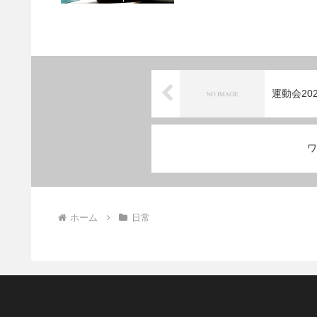
運動会202
ワ
ホーム
日常