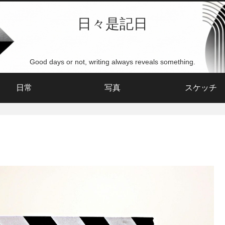
日々是記日
Good days or not, writing always reveals something.
日常
写真
スケッチ