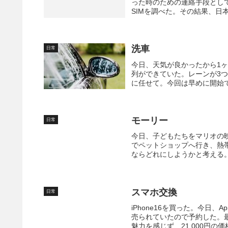
った時のための連絡手段とし
SIMを調べた。その結果、日本
洗車
日常
今日、天気が良かったから1
列ができていた。レーンが3
に任せて。今回は早めに開始で
モーリー
日常
今日、子どもたちをマリオの
でペットショップへ行き、熱
ならどれにしようかと考える。
スマホ交換
日常
iPhone16を買った。今日、A
売られていたので予約した。最
魅力を感じず、21,000円の価格