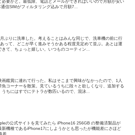
て必要かと。最低限、電話とメールができればいいので月額が安い
通信SIMがフィルタリング込みで月額7...
ヶ月ぶりに洗車した。考えることはみんな同じで、洗車機の前に行
つあって、どこが早く進みそうかある程度見定めて並ぶ。あとは運
きて、ちょっと嬉しい。いつものコーティン...
映画鑑賞に連れて行った。私はそこまで興味がなかったので、1人
帯魚コーナーを散策。見ているうちに段々と欲しくなり、追加する
うちにはすでにテトラが数匹いるので、混泳...
ppleの公式サイトを見てみたら iPhone16 256GB の整備済製品が
新機種であるiPhone17にしようかとも思ったが機能差にさほど
差...