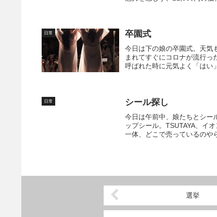
卒園式
日常
今日は下の娘の卒園式。天気
まれてすぐにコロナが流行っ
呼ばれた時に元気よく「はい」
シール探し
日常
今日は午前中、娘たちとシー
ップシール。TSUTAYA、
一体、どこで売っているのやら
選挙